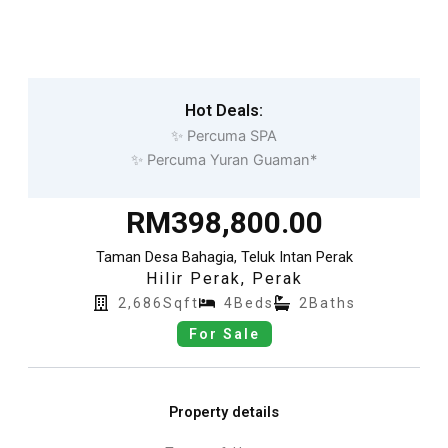
Skip
to
content
Hot Deals:
✨ Percuma SPA
✨ Percuma Yuran Guaman*
RM398,800.00
Taman Desa Bahagia, Teluk Intan Perak
Hilir Perak
,
Perak
2,686Sqft
4Beds
2Baths
For Sale
Property details