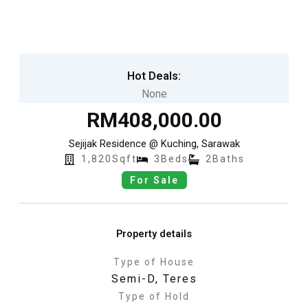
Skip
to
content
Hot Deals:
None
RM408,000.00
Sejijak Residence @ Kuching, Sarawak
1,820Sqft
3Beds
2Baths
For Sale
Property details
Type of House
Semi-D
,
Teres
Type of Hold