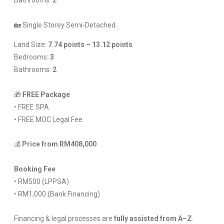
Bathrooms:
2
🏡 Single Storey Semi-Detached
Land Size:
7.74 points – 13.12 points
Bedrooms:
3
Bathrooms:
2
🎁
FREE Package
• FREE SPA
• FREE MOC Legal Fee
💰
Price from RM408,000
Booking Fee
• RM500 (LPPSA)
• RM1,000 (Bank Financing)
Financing & legal processes are
fully assisted from A–Z
.