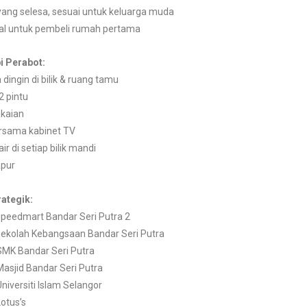
yang selesa, sesuai untuk keluarga muda
deal untuk pembeli rumah pertama
i Perabot:
ingin di bilik & ruang tamu
2 pintu
akaian
rsama kabinet TV
r di setiap bilik mandi
apur
rategik:
peedmart Bandar Seri Putra 2
ekolah Kebangsaan Bandar Seri Putra
SMK Bandar Seri Putra
asjid Bandar Seri Putra
niversiti Islam Selangor
otus’s