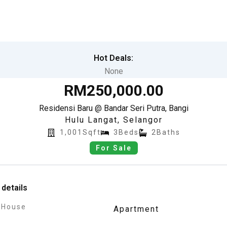
Hot Deals:
None
RM250,000.00
Residensi Baru @ Bandar Seri Putra, Bangi
Hulu Langat
,
Selangor
1,001Sqft
3Beds
2Baths
For Sale
 details
 House
Apartment