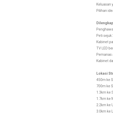
Keluasan 
Pilihan i
Dilengkap
Penghawa d
Peti sejuk 
Kabinet p
TV LED be
Pemanas ai
Kabinet d
Lokasi St
450m ke S
700m ke S
1.3km ke 
1.7km ke M
2.2km ke U
3.0km ke L