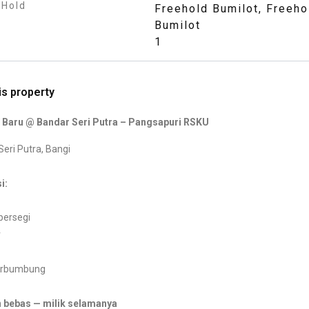
 Hold
Freehold Bumilot
,
Freeho
Bumilot
1
is property
 Baru @ Bandar Seri Putra – Pangsapuri RSKU
eri Putra, Bangi
i:
persegi
r
berbumbung
 bebas — milik selamanya