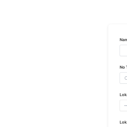
Na
No 
Lok
Lok