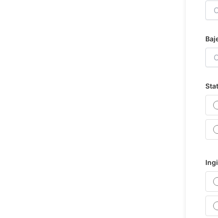
Baj
Sta
Ing