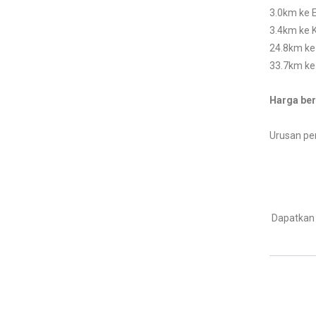
3.0km ke E
3.4km ke
24.8km k
33.7km k
Harga be
Urusan pe
Dapatkan 