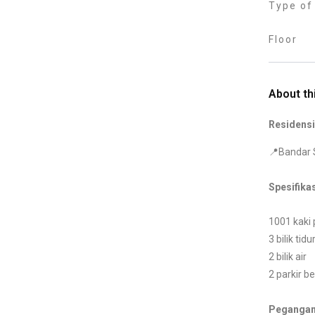
Type of
Floor
About th
Residensi
📍Bandar S
Spesifikas
1001 kaki 
3 bilik tidu
2 bilik air
2 parkir 
Pegangan