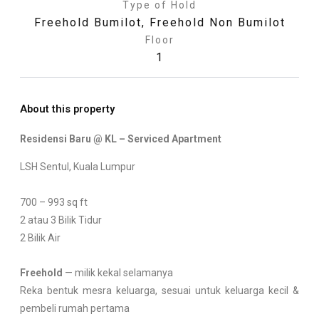
Type of Hold
Freehold Bumilot
,
Freehold Non Bumilot
Floor
1
About this property
Residensi Baru @ KL – Serviced Apartment
LSH Sentul, Kuala Lumpur
700 – 993 sq ft
2 atau 3 Bilik Tidur
2 Bilik Air
Freehold
— milik kekal selamanya
Reka bentuk mesra keluarga, sesuai untuk keluarga kecil &
pembeli rumah pertama