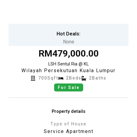
Skip
to
content
Hot Deals:
None
RM479,000.00
LSH Sentul Ria @ KL
Wilayah Persekutuan Kuala Lumpur
700Sqft
2Beds
2Baths
For Sale
Property details
Type of House
Service Apartment