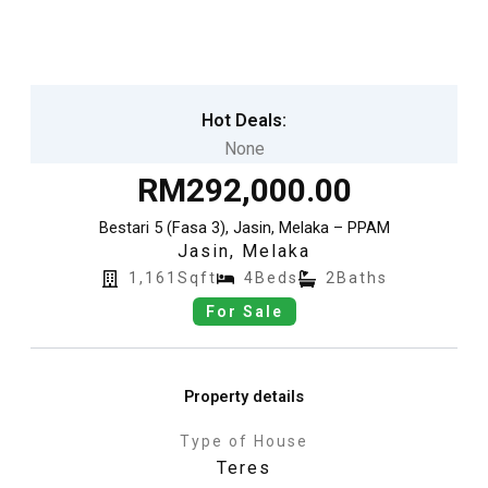
Skip
to
content
Hot Deals:
None
RM292,000.00
Bestari 5 (Fasa 3), Jasin, Melaka – PPAM
Jasin
,
Melaka
1,161Sqft
4Beds
2Baths
For Sale
Property details
Type of House
Teres